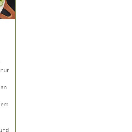
e
 nur
man
igem
 und